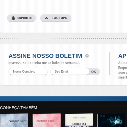
IMPRIMIR
IR AO TOPO
ASSINE NOSSO BOLETIM
AP
Inscreva-se e receba nosso boletim semanal.
Adqui
Empre
acess
smar
CONHEÇA TAMBÉM